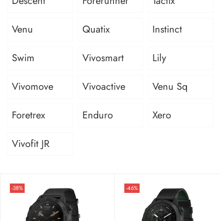
Descent
Forerunner
Tactix
Venu
Quatix
Instinct
Swim
Vivosmart
Lily
Vivomove
Vivoactive
Venu Sq
Foretrex
Enduro
Xero
Vivofit JR
-38%
-46%