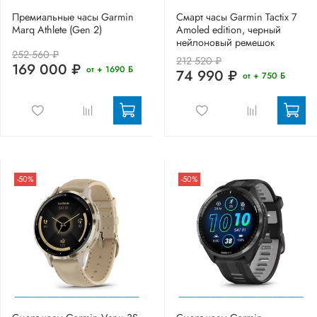
Премиальные часы Garmin
Смарт часы Garmin Tactix 7
Marq Athlete (Gen 2)
Amoled edition, черный
нейлоновый ремешок
252 560 ₽
212 520 ₽
169 000 ₽
от + 1690 Б
74 990 ₽
от + 750 Б
-50%
-50%