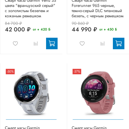
Смарт часы Garmin Venu 3S
Смарт часы Garmin
цвета "французский серый"
Forerunner 965 черные,
с золотистым безелем и
темно-серый DLC титановый
кожаным ремешком
безель, с черным ремешком
84 700 ₽
90 860 ₽
42 000 ₽
44 990 ₽
от + 420 Б
от + 450 Б
-50%
-37%
Смарт часы Garmin
Смарт часы Garmin