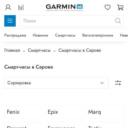
Распродажа
Новинки
Смарт-часы
Велоэлектроника
Нав
Главная
Смарт-часы
Смарт-часы в Сарове
Смарт-часы в Сарове
Fenix
Epix
Marq