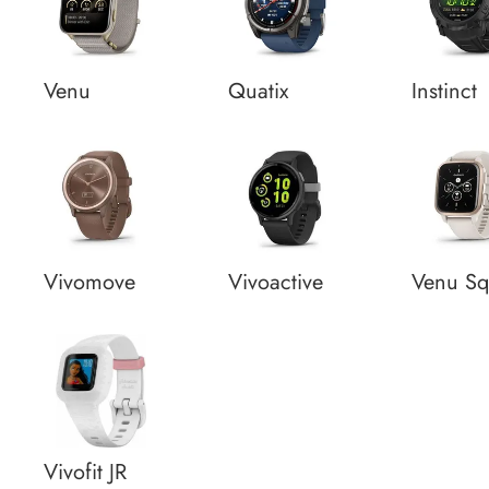
Venu
Quatix
Instinct
Vivomove
Vivoactive
Venu S
Vivofit JR