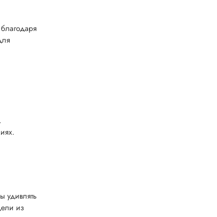
 благодаря
для
.
иях.
ы удивлять
дели из