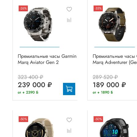
-26%
-35%
Премиальные часы Garmin
Премиальные часы 
Marq Aviator Gen 2
Marq Adventurer (Ge
323 400 ₽
289 520 ₽
239 000 ₽
189 000 ₽
от + 2390 Б
от + 1890 Б
-50%
-50%