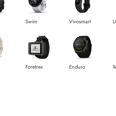
Swim
Vivosmart
L
q
Foretrex
Enduro
X