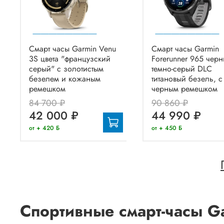
Смарт часы Garmin Venu
Смарт часы Garmin
3S цвета "французский
Forerunner 965 черн
серый" с золотистым
темно-серый DLC
безелем и кожаным
титановый безель, с
ремешком
черным ремешком
84 700 ₽
90 860 ₽
42 000 ₽
44 990 ₽
от + 420 Б
от + 450 Б
Спортивные смарт-часы 