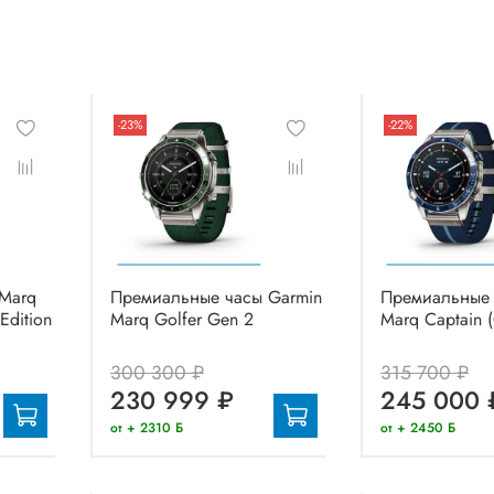
-23%
-22%
Marq
Премиальные часы Garmin
Премиальные 
Edition
Marq Golfer Gen 2
Marq Captain 
300 300 ₽
315 700 ₽
230 999 ₽
245 000 
от + 2310 Б
от + 2450 Б