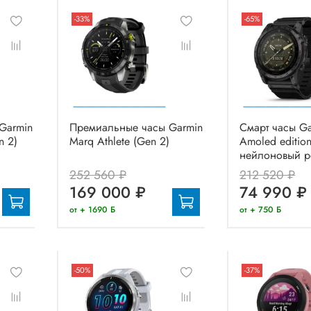
-33%
-65%
Garmin
Премиальные часы Garmin
Смарт часы Gar
n 2)
Marq Athlete (Gen 2)
Amoled editio
нейлоновый 
252 560 ₽
212 520 ₽
169 000 ₽
74 990 ₽
от + 1690 Б
от + 750 Б
-50%
-37%