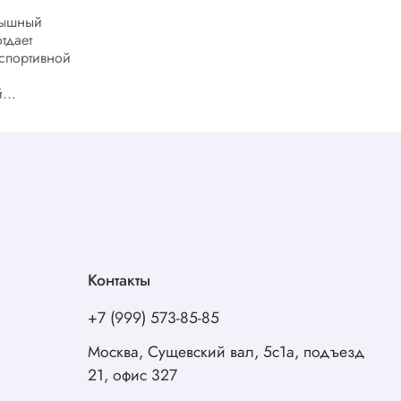
Велокомпьютеры Garmin Edge 550 и
Edge 850 представляют собой
грышный
современные инструменты для
тдает
велосипедистов любого уровня.
спортивной
Расширенные функциональные
возможности делают эти...
...
Контакты
+7 (999) 573-85-85
Москва, Сущевский вал, 5с1а, подъезд
21, офис 327