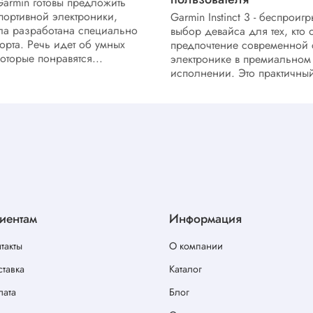
armin готовы предложить
портивной электроники,
Garmin Instinct 3 - беспрои
ла разработана специально
выбор девайса для тех, кто о
орта. Речь идет об умных
предпочтение современной 
оторые понравятся...
электронике в премиальном
исполнении. Это практичный
иентам
Информация
такты
О компании
тавка
Каталог
лата
Блог