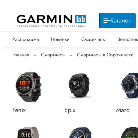
Каталог
Распродажа
Новинки
Смарт-часы
Велоэлек
Главная
Смарт-часы
Смарт-часы в Сорочинске
Fenix
Epix
Marq