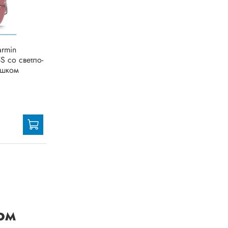
armin
S со светло-
ешком
ом