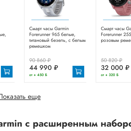
Смарт часы Garmin
Смарт часы G
ые,
Forerunner 965 белые,
Forerunner 255
титановый безель, с белым
розовым рем
ремешком
90 860 ₽
50 820 ₽
44 990 ₽
32 000 ₽
от + 450 Б
от + 320 Б
Показать еще
Garmin с расширенным набор