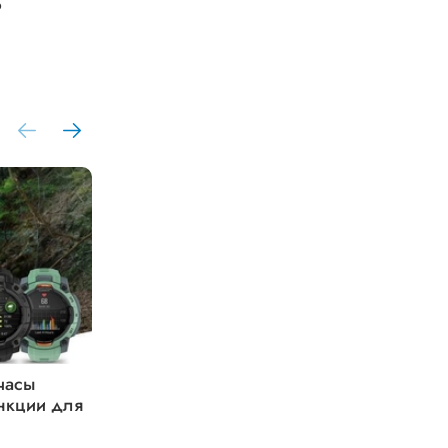
о
часы
Базовые возможности
ункции для
велокомпьютеров из линейки
Garmin Edge 550 и 850