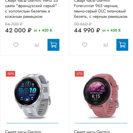
Смарт часы Garmin Venu 3S
Смарт часы Garmin
цвета "французский серый"
Forerunner 965 черные,
с золотистым безелем и
темно-серый DLC титановый
кожаным ремешком
безель, с черным ремешком
84 700 ₽
90 860 ₽
42 000 ₽
44 990 ₽
от + 420 Б
от + 450 Б
-50%
-37%
Смарт часы Garmin
Смарт часы Garmin