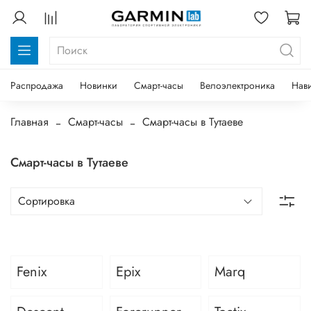
Распродажа
Новинки
Смарт-часы
Велоэлектроника
Нав
Главная
Смарт-часы
Смарт-часы в Тутаеве
Смарт-часы в Тутаеве
Fenix
Epix
Marq