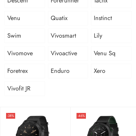
Descent
Forerunner
Tactix
Venu
Quatix
Instinct
Swim
Vivosmart
Lily
Vivomove
Vivoactive
Venu Sq
Foretrex
Enduro
Xero
Vivofit JR
-38%
-46%