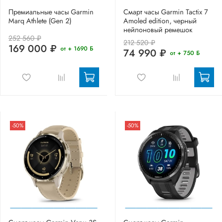
Премиальные часы Garmin
Смарт часы Garmin Tactix 7
Marq Athlete (Gen 2)
Amoled edition, черный
нейлоновый ремешок
252 560 ₽
212 520 ₽
169 000 ₽
от + 1690 Б
74 990 ₽
от + 750 Б
-50%
-50%