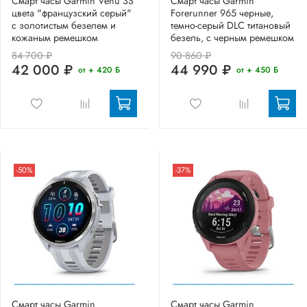
Смарт часы Garmin Venu 3S
Смарт часы Garmin
цвета "французский серый"
Forerunner 965 черные,
с золотистым безелем и
темно-серый DLC титановый
кожаным ремешком
безель, с черным ремешком
84 700 ₽
90 860 ₽
42 000 ₽
44 990 ₽
от + 420 Б
от + 450 Б
-50%
-37%
Смарт часы Garmin
Смарт часы Garmin