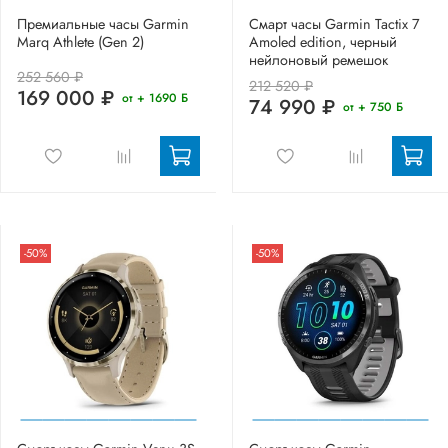
Премиальные часы Garmin
Смарт часы Garmin Tactix 7
Marq Athlete (Gen 2)
Amoled edition, черный
нейлоновый ремешок
252 560 ₽
212 520 ₽
169 000 ₽
от + 1690 Б
74 990 ₽
от + 750 Б
-50%
-50%