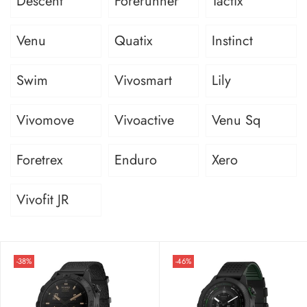
Descent
Forerunner
Tactix
Venu
Quatix
Instinct
Swim
Vivosmart
Lily
Vivomove
Vivoactive
Venu Sq
Foretrex
Enduro
Xero
Vivofit JR
-38%
-46%