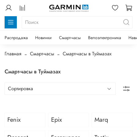
Распродажа
Новинки
Смарт-часы
Велоэлектроника
Нав
Главная
Смарт-часы
Смарт-часы в Туймазах
Смарт-часы в Туймазах
Fenix
Epix
Marq