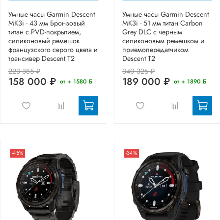
Умные часы Garmin Descent
Умные часы Garmin Descent
MK3i - 43 мм Бронзовый
MK3i - 51 мм титан Carbon
титан с PVD-покрытием,
Grey DLC с черным
силиконовый ремешок
силиконовым ремешком и
французского серого цвета и
приемопередатчиком
трансивер Descent T2
Descent T2
223 385 ₽
340 325 ₽
158 000 ₽
189 000 ₽
от + 1580 Б
от + 1890 Б
-45%
-34%