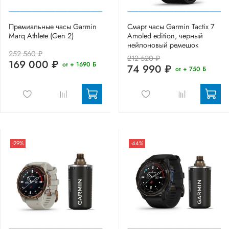
Премиальные часы Garmin
Смарт часы Garmin Tactix 7
Marq Athlete (Gen 2)
Amoled edition, черный
нейлоновый ремешок
252 560 ₽
212 520 ₽
169 000 ₽
от + 1690 Б
74 990 ₽
от + 750 Б
-29%
-44%