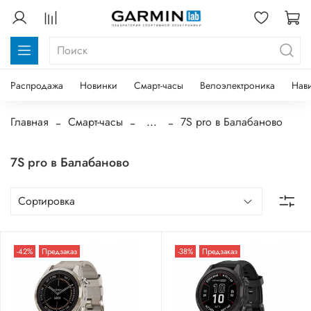
Распродажа
Новинки
Смарт-часы
Велоэлектроника
Нав
Главная
Смарт-часы
...
7S pro в Балабаново
7S pro в Балабаново
-42%
Предзаказ
-38%
Предзаказ