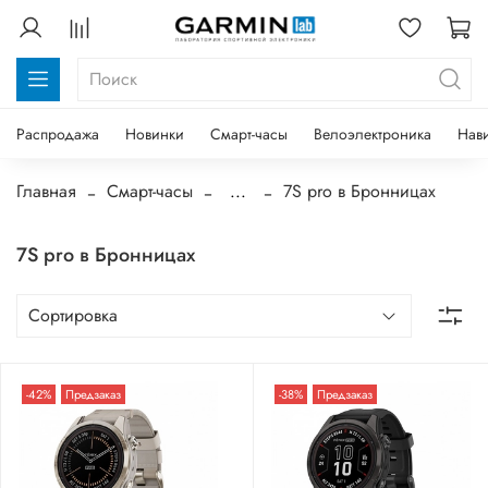
Распродажа
Новинки
Смарт-часы
Велоэлектроника
Нав
Главная
Смарт-часы
...
7S pro в Бронницах
7S pro в Бронницах
-42%
Предзаказ
-38%
Предзаказ