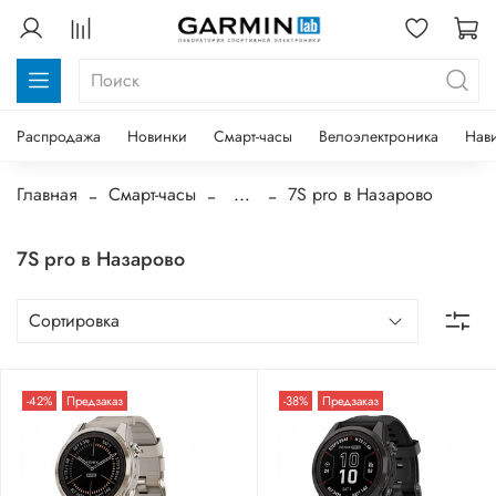
Распродажа
Новинки
Смарт-часы
Велоэлектроника
Нав
Главная
Смарт-часы
...
7S pro в Назарово
7S pro в Назарово
-42%
Предзаказ
-38%
Предзаказ