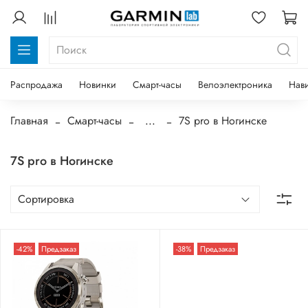
Распродажа
Новинки
Смарт-часы
Велоэлектроника
Нав
Главная
Смарт-часы
...
7S pro в Ногинске
7S pro в Ногинске
-42%
Предзаказ
-38%
Предзаказ