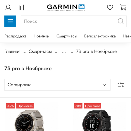
Распродажа
Новинки
Смарт-часы
Велоэлектроника
Нав
Главная
Смарт-часы
...
7S pro в Ноябрьске
7S pro в Ноябрьске
-42%
Предзаказ
-38%
Предзаказ