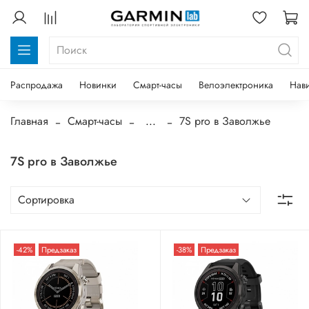
Распродажа
Новинки
Смарт-часы
Велоэлектроника
Нав
Главная
Смарт-часы
...
7S pro в Заволжье
7S pro в Заволжье
-42%
Предзаказ
-38%
Предзаказ