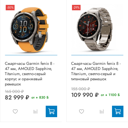
-50%
-29%
Смарт-часы Garmin fenix 8 -
Смарт-часы Garmin fenix 8 -
47 мм, AMOLED Sapphire,
47 мм, AMOLED Sapphire,
Titanium, светло-серый
Titanium, светло-серый и
корпус и оранжевый
титановый ремешок
ремешок
155 000 ₽
165 000 ₽
109 990 ₽
от + 1100 Б
82 999 ₽
от + 830 Б