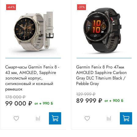
-44%
-31%
Смарт-часы Garmin Fenix 8 -
Garmin Fenix 8 Pro 47мм
43 мм, AMOLED, Sapphire
AMOLED Sapphire Carbon
золотистый корпус,
Gray DLC Titanium Black /
силиконовый и кожаный
Pebble Gray
ремешок
129 999 ₽
178 000 ₽
89 999 ₽
от + 900 Б
99 000 ₽
от + 990 Б