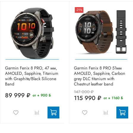
-21%
Garmin Fenix 8 PRO, 47 мм,
Garmin Fenix 8 PRO 51мм
AMOLED, Sapphire, Titanium
AMOLED, Sapphire, Carbon
with Graphite/Black Silicone
grey DLC titanium with
Band
Chestnut leather band
147 000 ₽
89 999 ₽
от + 900 Б
115 990 ₽
от + 1160 Б