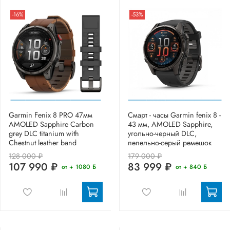
-16%
-53%
Garmin Fenix 8 PRO 47мм
Смарт - часы Garmin fenix 8 -
AMOLED Sapphire Carbon
43 мм, AMOLED Sapphire,
grey DLC titanium with
угольно-черный DLC,
Chestnut leather band
пепельно-серый ремешок
128 000 ₽
179 000 ₽
107 990 ₽
83 999 ₽
от + 1080 Б
от + 840 Б