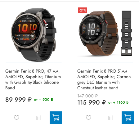
-21%
Garmin Fenix 8 PRO, 47 мм,
Garmin Fenix 8 PRO 51мм
AMOLED, Sapphire, Titanium
AMOLED, Sapphire, Carbon
with Graphite/Black Silicone
grey DLC titanium with
Band
Chestnut leather band
147 000 ₽
89 999 ₽
от + 900 Б
115 990 ₽
от + 1160 Б