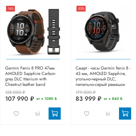
-16%
-53%
Garmin Fenix 8 PRO 47мм
Смарт - часы Garmin fenix 8 -
AMOLED Sapphire Carbon
43 мм, AMOLED Sapphire,
grey DLC titanium with
угольно-черный DLC,
Chestnut leather band
пепельно-серый ремешок
128 000 ₽
179 000 ₽
107 990 ₽
83 999 ₽
от + 1080 Б
от + 840 Б