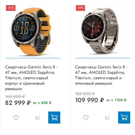
-50%
-29%
Смарт-часы Garmin fenix 8 -
Смарт-часы Garmin fenix 8 -
47 мм, AMOLED Sapphire,
47 мм, AMOLED Sapphire,
Titanium, светло-серый
Titanium, светло-серый и
корпус и оранжевый
титановый ремешок
ремешок
155 000 ₽
165 000 ₽
109 990 ₽
от + 1100 Б
82 999 ₽
от + 830 Б