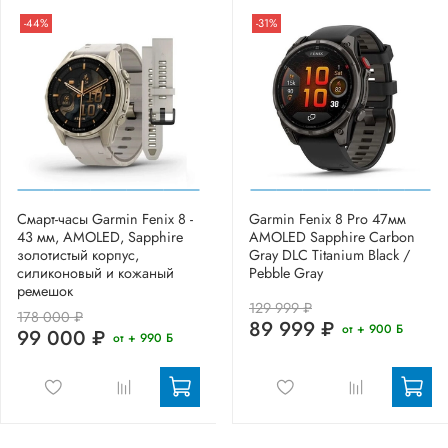
-44%
-31%
Смарт-часы Garmin Fenix 8 -
Garmin Fenix 8 Pro 47мм
43 мм, AMOLED, Sapphire
AMOLED Sapphire Carbon
золотистый корпус,
Gray DLC Titanium Black /
силиконовый и кожаный
Pebble Gray
ремешок
129 999 ₽
178 000 ₽
89 999 ₽
от + 900 Б
99 000 ₽
от + 990 Б