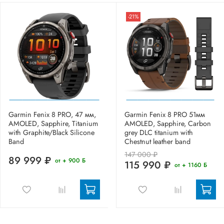
-21%
Garmin Fenix 8 PRO, 47 мм,
Garmin Fenix 8 PRO 51мм
AMOLED, Sapphire, Titanium
AMOLED, Sapphire, Carbon
with Graphite/Black Silicone
grey DLC titanium with
Band
Chestnut leather band
147 000 ₽
89 999 ₽
от + 900 Б
115 990 ₽
от + 1160 Б