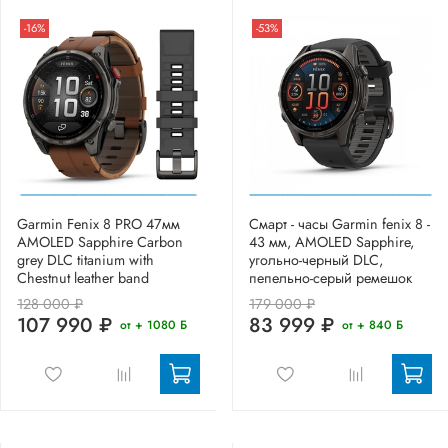
-16%
-53%
Garmin Fenix 8 PRO 47мм
Смарт - часы Garmin fenix 8 -
AMOLED Sapphire Carbon
43 мм, AMOLED Sapphire,
grey DLC titanium with
угольно-черный DLC,
Chestnut leather band
пепельно-серый ремешок
128 000 ₽
179 000 ₽
107 990 ₽
83 999 ₽
от + 1080 Б
от + 840 Б