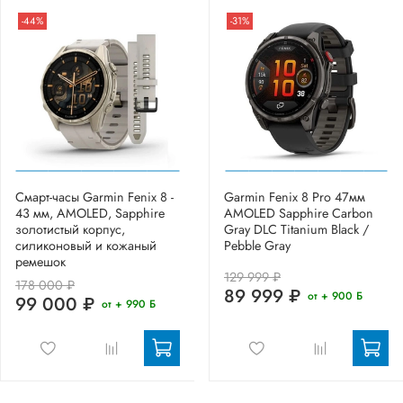
-44%
-31%
Смарт-часы Garmin Fenix 8 -
Garmin Fenix 8 Pro 47мм
43 мм, AMOLED, Sapphire
AMOLED Sapphire Carbon
золотистый корпус,
Gray DLC Titanium Black /
силиконовый и кожаный
Pebble Gray
ремешок
129 999 ₽
178 000 ₽
89 999 ₽
от + 900 Б
99 000 ₽
от + 990 Б