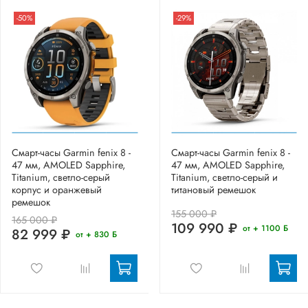
-50%
-29%
Смарт-часы Garmin fenix 8 -
Смарт-часы Garmin fenix 8 -
47 мм, AMOLED Sapphire,
47 мм, AMOLED Sapphire,
Titanium, светло-серый
Titanium, светло-серый и
корпус и оранжевый
титановый ремешок
ремешок
155 000 ₽
165 000 ₽
109 990 ₽
от + 1100 Б
82 999 ₽
от + 830 Б