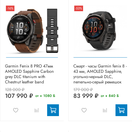
-16%
-53%
Garmin Fenix 8 PRO 47мм
Смарт - часы Garmin fenix 8 -
AMOLED Sapphire Carbon
43 мм, AMOLED Sapphire,
grey DLC titanium with
угольно-черный DLC,
Chestnut leather band
пепельно-серый ремешок
128 000 ₽
179 000 ₽
107 990 ₽
83 999 ₽
от + 1080 Б
от + 840 Б