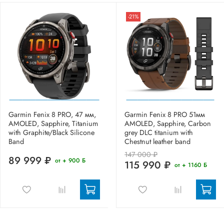
-21%
Garmin Fenix 8 PRO, 47 мм,
Garmin Fenix 8 PRO 51мм
AMOLED, Sapphire, Titanium
AMOLED, Sapphire, Carbon
with Graphite/Black Silicone
grey DLC titanium with
Band
Chestnut leather band
147 000 ₽
89 999 ₽
от + 900 Б
115 990 ₽
от + 1160 Б