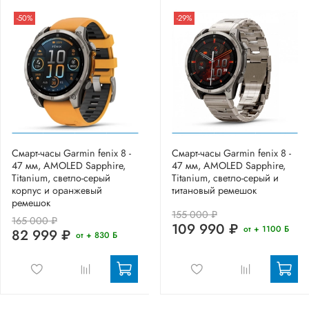
-50%
-29%
Смарт-часы Garmin fenix 8 -
Смарт-часы Garmin fenix 8 -
47 мм, AMOLED Sapphire,
47 мм, AMOLED Sapphire,
Titanium, светло-серый
Titanium, светло-серый и
корпус и оранжевый
титановый ремешок
ремешок
155 000 ₽
165 000 ₽
109 990 ₽
от + 1100 Б
82 999 ₽
от + 830 Б