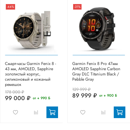
-44%
-31%
Смарт-часы Garmin Fenix 8 -
Garmin Fenix 8 Pro 47мм
43 мм, AMOLED, Sapphire
AMOLED Sapphire Carbon
золотистый корпус,
Gray DLC Titanium Black /
силиконовый и кожаный
Pebble Gray
ремешок
129 999 ₽
178 000 ₽
89 999 ₽
от + 900 Б
99 000 ₽
от + 990 Б