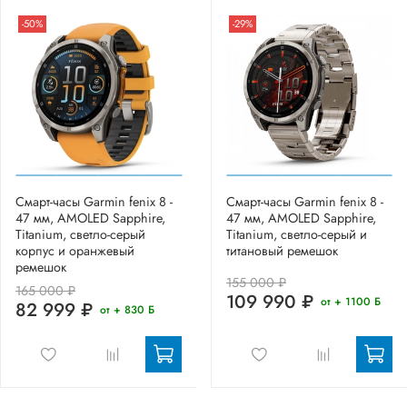
-50%
-29%
Смарт-часы Garmin fenix 8 -
Смарт-часы Garmin fenix 8 -
47 мм, AMOLED Sapphire,
47 мм, AMOLED Sapphire,
Titanium, светло-серый
Titanium, светло-серый и
корпус и оранжевый
титановый ремешок
ремешок
155 000 ₽
165 000 ₽
109 990 ₽
от + 1100 Б
82 999 ₽
от + 830 Б