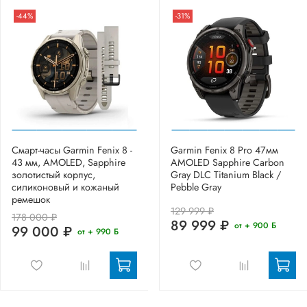
-44%
-31%
Смарт-часы Garmin Fenix 8 -
Garmin Fenix 8 Pro 47мм
43 мм, AMOLED, Sapphire
AMOLED Sapphire Carbon
золотистый корпус,
Gray DLC Titanium Black /
силиконовый и кожаный
Pebble Gray
ремешок
129 999 ₽
178 000 ₽
89 999 ₽
от + 900 Б
99 000 ₽
от + 990 Б