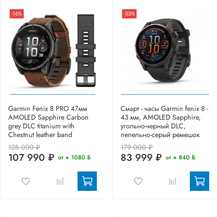
-16%
-53%
Garmin Fenix 8 PRO 47мм
Смарт - часы Garmin fenix 8 -
AMOLED Sapphire Carbon
43 мм, AMOLED Sapphire,
grey DLC titanium with
угольно-черный DLC,
Chestnut leather band
пепельно-серый ремешок
128 000 ₽
179 000 ₽
107 990 ₽
83 999 ₽
от + 1080 Б
от + 840 Б