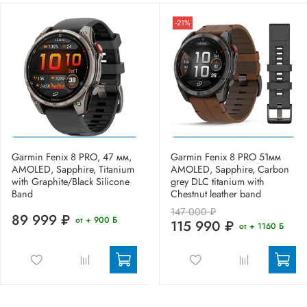
-21%
Garmin Fenix 8 PRO, 47 мм,
Garmin Fenix 8 PRO 51мм
AMOLED, Sapphire, Titanium
AMOLED, Sapphire, Carbon
with Graphite/Black Silicone
grey DLC titanium with
Band
Chestnut leather band
147 000 ₽
89 999 ₽
от + 900 Б
115 990 ₽
от + 1160 Б