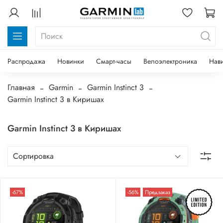
Распродажа
Новинки
Смарт-часы
Велоэлектроника
Нав
Главная
Garmin
Garmin Instinct 3
Garmin Instinct 3 в Киришах
Garmin Instinct 3 в Киришах
-67%
-56%
Предзаказ