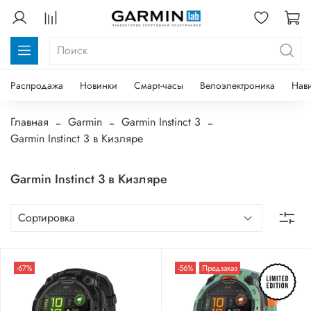
Распродажа
Новинки
Смарт-часы
Велоэлектроника
Нав
Главная
Garmin
Garmin Instinct 3
Garmin Instinct 3 в Кизляре
Garmin Instinct 3 в Кизляре
-67%
-56%
Предзаказ