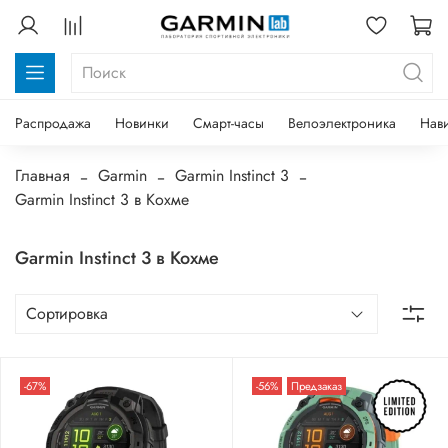
Распродажа
Новинки
Смарт-часы
Велоэлектроника
Нав
Главная
Garmin
Garmin Instinct 3
Garmin Instinct 3 в Кохме
Garmin Instinct 3 в Кохме
-67%
-56%
Предзаказ