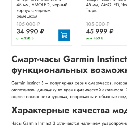
45 мм, AMOLED, черный
45 мм, AMOLED,Ne
корпус с черным
Tropic
ремешком
105 000 ₽
105 000 ₽
34 990 ₽
45 999 ₽
от + 350 Б
от + 460 Б
Смарт-часы Garmin Instinc
функциональных возмож
Garmin Instinct 3 – популярная серия смарт-часов, кото
отслеживать динамику во время физической активности. 
оценят поклонники туризма, спортсмены и обычные лю
Характерные качества мо
Часы Garmin Instinct 3 отличаются наличием ударопрочн