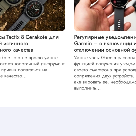
ы Tactix 8 Cerakote для
Регулярные уведомлени
й истинного
Garmin – о включении 
ного качества
отключении основной ф
rakote - это не просто умные
Умные часы Garmin распола
сокотехнологичный инструмент
функцией получения уведом
о привык полагаться на
своего смартфона при услов
 качество...
сопряжения двух устройств.
активировать ее, необходим
выполнить...