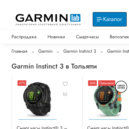
Каталог
Распродажа
Новинки
Смарт-часы
Велоэлек
Главная
Garmin
Garmin Instinct 3
Garmin Inst
Garmin Instinct 3 в Тольятти
-67%
-56%
Предзаказ
Смарт часы Instinct® 3 –
Смарт часы Instinct