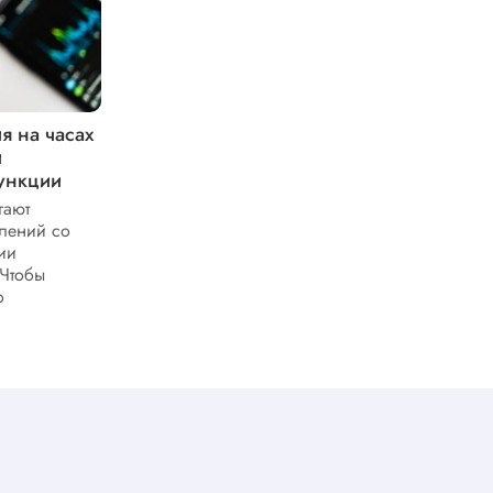
я на часах
Какие беспроводные наушники
и
предлагает Suunto для
ункции
комфортного плавания под водой
гают
Suunto предлагает беспроводные
лений со
наушники, адаптированные для
ии
использования под водой. Продуманная
 Чтобы
герметизация и специальная посадка
о
обеспечивают уверенную фиксацию
даже при интенсивных...