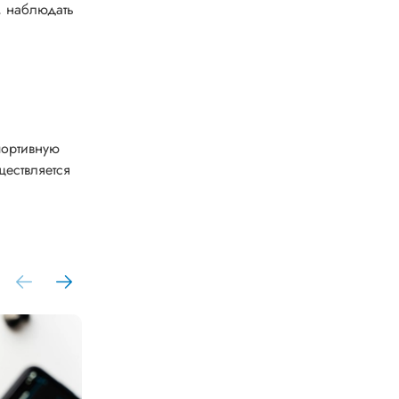
, наблюдать
портивную
ществляется