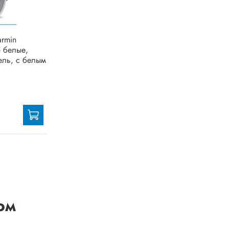
armin
5 белые,
ель, с белым
ом