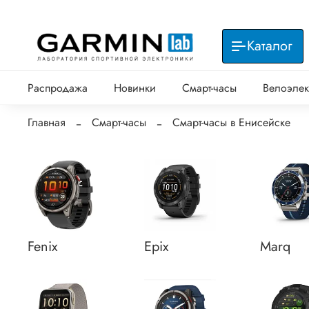
Каталог
Распродажа
Новинки
Смарт-часы
Велоэлек
Главная
Смарт-часы
Смарт-часы в Енисейске
Fenix
Epix
Marq