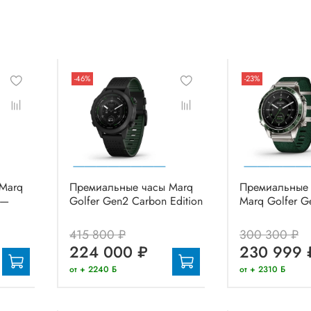
-46%
-23%
Marq
Премиальные часы Marq
Премиальные 
 —
Golfer Gen2 Carbon Edition
Marq Golfer G
415 800 ₽
300 300 ₽
224 000 ₽
230 999 
от + 2240 Б
от + 2310 Б