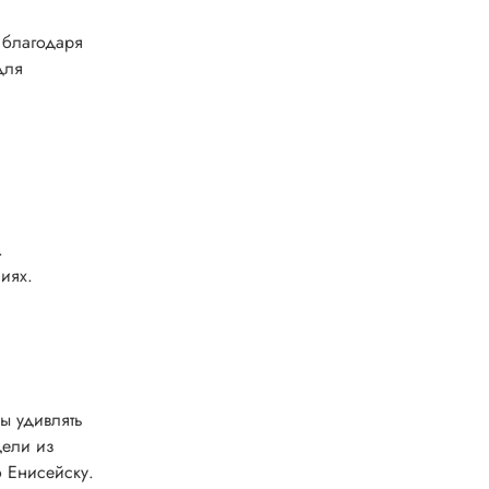
 благодаря
для
.
иях.
ы удивлять
дели из
о Енисейску.