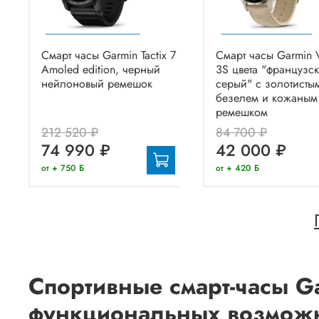
Смарт часы Garmin Tactix 7
Смарт часы Garmin 
Amoled edition, черный
3S цвета "французс
нейлоновый ремешок
серый" с золотисты
безелем и кожаным
ремешком
212 520 ₽
84 700 ₽
74 990 ₽
42 000 ₽
от + 750 Б
от + 420 Б
Спортивные смарт-часы 
функциональных возмож