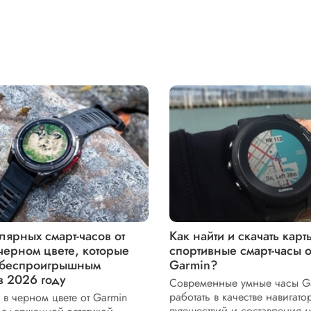
лярных смарт-часов от
Как найти и скачать карт
черном цвете, которые
спортивные смарт-часы 
 беспроигрышным
Garmin?
в 2026 году
Современные умные часы Ga
работать в качестве навигато
 в черном цвете от Garmin
путешествий и составления 