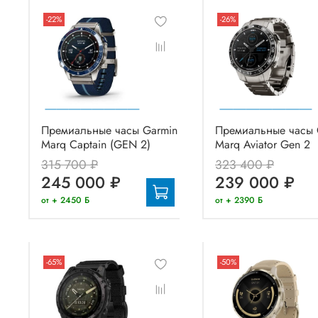
-22%
-26%
Премиальные часы Garmin
Премиальные часы 
Marq Captain (GEN 2)
Marq Aviator Gen 2
315 700 ₽
323 400 ₽
245 000 ₽
239 000 ₽
от + 2450 Б
от + 2390 Б
-65%
-50%