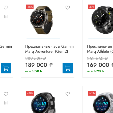
-35%
-33%
Garmin
Премиальные часы Garmin
Премиальные 
Marq Adventurer (Gen 2)
Marq Athlete (
289 520 ₽
252 560 ₽
189 000 ₽
169 000 
от + 1890 Б
от + 1690 Б
-50%
-50%