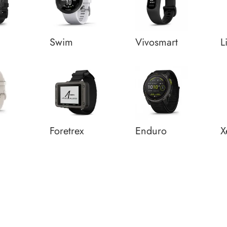
Swim
Vivosmart
L
q
Foretrex
Enduro
X