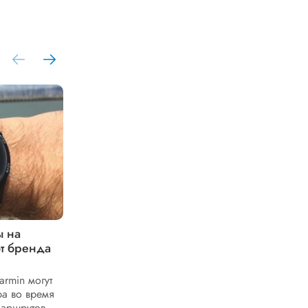
ы на
Какие модели премиальных умных
от бренда
часов представлены в линейке
Garmin Marq
rmin могут
Премиальная линейка Garmin Marq
ра во время
демонстрирует синтез статусного
маршрутов.
дизайна и продвинутой