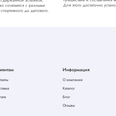
 сдержанной эстетикой,
Для этого достаточно установ
гко сочетается с разными
т спортивного до делового.
иентам
Информация
такты
О компании
тавка
Каталог
лата
Блог
Отзывы