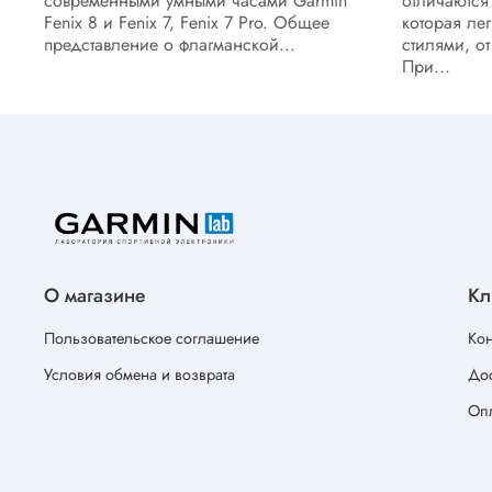
современными умными часами Garmin
отличаются
Fenix 8 и Fenix 7, Fenix 7 Pro. Общее
которая ле
представление о флагманской...
стилями, о
При...
О магазине
Кл
Пользовательское соглашение
Кон
Условия обмена и возврата
Дос
Оп