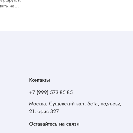
ить на...
функциональности. В ней органично
переплетаются эстетика классических
часов и набор...
Контакты
+7 (999) 573-85-85
Москва, Сущевский вал, 5с1а, подъезд
21, офис 327
Оставайтесь на связи