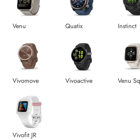
Venu
Quatix
Instinct
Vivomove
Vivoactive
Venu S
Vivofit JR