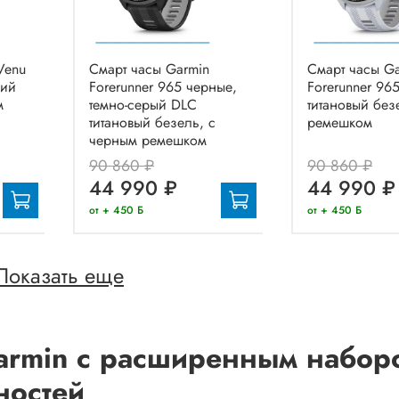
Venu
Смарт часы Garmin
Смарт часы G
кий
Forerunner 965 черные,
Forerunner 96
м
темно-серый DLC
титановый без
титановый безель, с
ремешком
черным ремешком
90 860 ₽
90 860 ₽
44 990 ₽
44 990 ₽
от + 450 Б
от + 450 Б
Показать еще
Garmin с расширенным набор
ностей