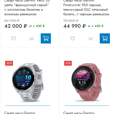
Смарт часы Garmin Venu 3S
Смарт часы Garmin
цвета "французский серый"
Forerunner 965 черные,
с золотистым безелем и
темно-серый DLC титановый
кожаным ремешком
безель, с черным ремешком
84 700 ₽
90 860 ₽
42 000 ₽
44 990 ₽
от + 420 Б
от + 450 Б
-50%
-37%
Смарт часы Garmin
Смарт часы Garmin