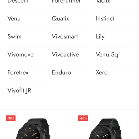
Descent
Forerunner
Tactix
Venu
Quatix
Instinct
Swim
Vivosmart
Lily
Vivomove
Vivoactive
Venu Sq
Foretrex
Enduro
Xero
Vivofit JR
-38%
-46%