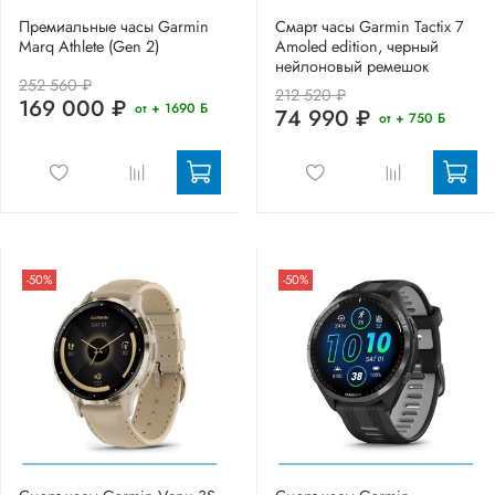
Премиальные часы Garmin
Смарт часы Garmin Tactix 7
Marq Athlete (Gen 2)
Amoled edition, черный
нейлоновый ремешок
252 560 ₽
212 520 ₽
169 000 ₽
от + 1690 Б
74 990 ₽
от + 750 Б
-50%
-50%