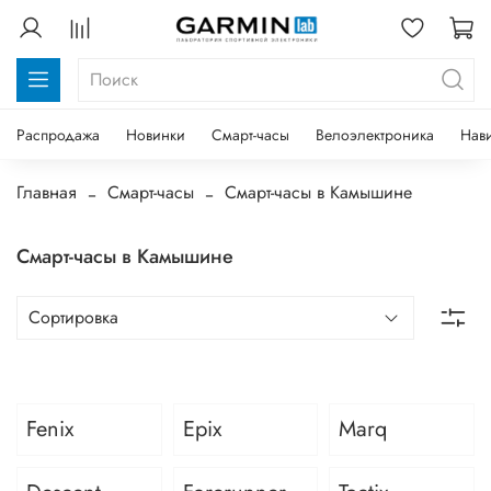
Распродажа
Новинки
Смарт-часы
Велоэлектроника
Нав
Главная
Смарт-часы
Смарт-часы в Камышине
Смарт-часы в Камышине
Fenix
Epix
Marq