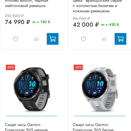
Amoled edition, черный
цвета "французский серый"
нейлоновый ремешок
с золотистым безелем и
кожаным ремешком
212 520 ₽
84 700 ₽
74 990 ₽
от + 750 Б
42 000 ₽
от + 420 Б
-50%
-50%
Смарт часы Garmin
Смарт часы Garmin
Forerunner 965 черные,
Forerunner 965 белые,