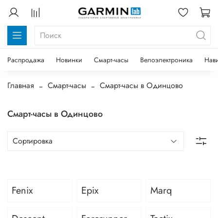
Распродажа
Новинки
Смарт-часы
Велоэлектроника
Нав
Главная
Смарт-часы
Смарт-часы в Одинцово
Смарт-часы в Одинцово
Fenix
Epix
Marq