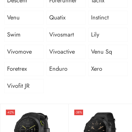
Descent
Forerunner
Tactix
Venu
Quatix
Instinct
Swim
Vivosmart
Lily
Vivomove
Vivoactive
Venu Sq
Foretrex
Enduro
Xero
Vivofit JR
-42%
-38%