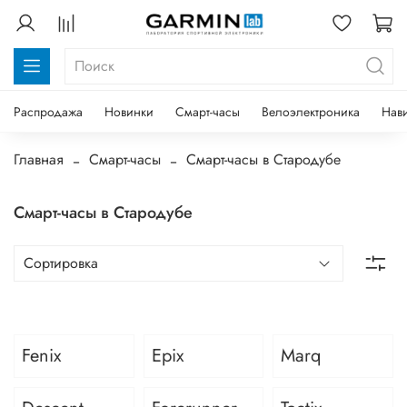
Распродажа
Новинки
Смарт-часы
Велоэлектроника
Нав
Главная
Смарт-часы
Смарт-часы в Стародубе
Смарт-часы в Стародубе
Fenix
Epix
Marq