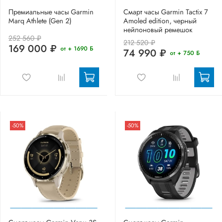
Премиальные часы Garmin
Смарт часы Garmin Tactix 7
Marq Athlete (Gen 2)
Amoled edition, черный
нейлоновый ремешок
252 560 ₽
212 520 ₽
169 000 ₽
от + 1690 Б
74 990 ₽
от + 750 Б
-50%
-50%