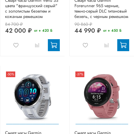
Смарт часы Garmin Venu 3S
Смарт часы Garmin
цвета "французский серый"
Forerunner 965 черные,
с золотистым безелем и
темно-серый DLC титановый
кожаным ремешком
безель, с черным ремешком
84 700 ₽
90 860 ₽
42 000 ₽
44 990 ₽
от + 420 Б
от + 450 Б
-50%
-37%
Смарт часы Garmin
Смарт часы Garmin