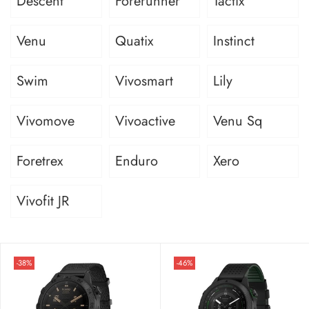
Descent
Forerunner
Tactix
Venu
Quatix
Instinct
Swim
Vivosmart
Lily
Vivomove
Vivoactive
Venu Sq
Foretrex
Enduro
Xero
Vivofit JR
-38%
-46%