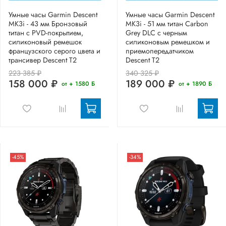
Умные часы Garmin Descent
Умные часы Garmin Descent
MK3i - 43 мм Бронзовый
MK3i - 51 мм титан Carbon
титан с PVD-покрытием,
Grey DLC с черным
силиконовый ремешок
силиконовым ремешком и
французского серого цвета и
приемопередатчиком
трансивер Descent T2
Descent T2
223 385 ₽
340 325 ₽
158 000 ₽
189 000 ₽
от + 1580 Б
от + 1890 Б
-45%
-34%