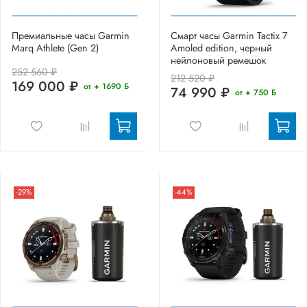
Премиальные часы Garmin
Смарт часы Garmin Tactix 7
Marq Athlete (Gen 2)
Amoled edition, черный
нейлоновый ремешок
252 560 ₽
212 520 ₽
169 000 ₽
от + 1690 Б
74 990 ₽
от + 750 Б
-29%
-44%