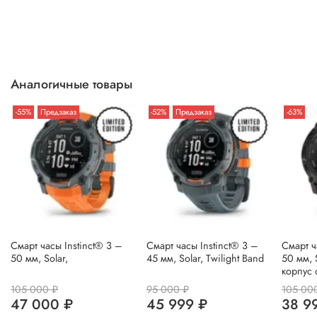
Аналогичные товары
-55%
Предзаказ
-52%
Предзаказ
-63%
Смарт часы Instinct® 3 –
Смарт часы Instinct® 3 –
Смарт ч
50 мм, Solar,
45 мм, Solar, Twilight Band
50 мм, 
корпус
105 000 ₽
95 000 ₽
105 00
47 000 ₽
45 999 ₽
38 9